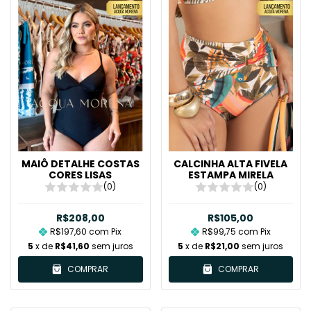
MAIÔ DETALHE COSTAS
CALCINHA ALTA FIVELA
CORES LISAS
ESTAMPA MIRELA
(0)
(0)
R$208,00
R$105,00
R$197,60
com
Pix
R$99,75
com
Pix
5
x de
R$41,60
sem juros
5
x de
R$21,00
sem juros
COMPRAR
COMPRAR