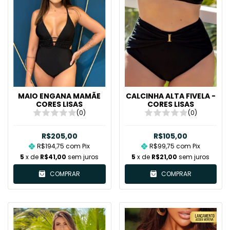
MAIO ENGANA MAMÃE
CALCINHA ALTA FIVELA -
CORES LISAS
CORES LISAS
(0)
(0)
R$205,00
R$105,00
R$194,75
com
Pix
R$99,75
com
Pix
5
x de
R$41,00
sem juros
5
x de
R$21,00
sem juros
COMPRAR
COMPRAR