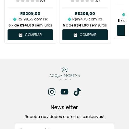
MIRELA
(0)
(0)
R$209,00
R$205,00
R
R$198,55
com
Pix
R$194,75
com
Pix
5
x de
5
x de
R$41,80
sem juros
5
x de
R$41,00
sem juros
COMPRAR
COMPRAR
Newsletter
Receba novidades e ofertas exclusivas!