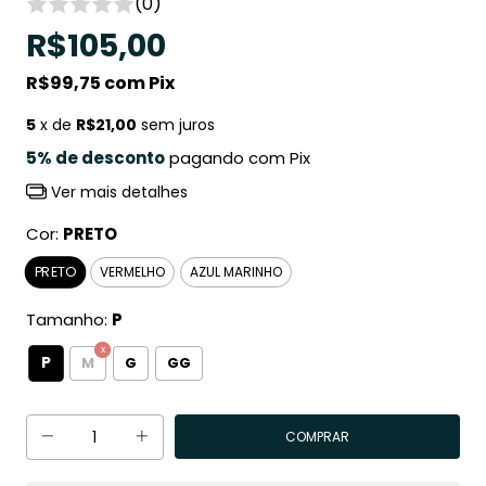
(0)
R$105,00
R$99,75
com
Pix
5
x de
R$21,00
sem juros
5% de desconto
pagando com Pix
Ver mais detalhes
Cor:
PRETO
PRETO
VERMELHO
AZUL MARINHO
Tamanho:
P
P
M
G
GG